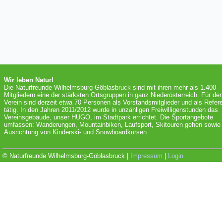
Wir leben Natur!
Die Naturfreunde Wilhelmsburg-Göblasbruck sind mit ihren mehr als 1.400
Mitgliedern eine der stärksten Ortsgruppen in ganz Niederösterreich. Für de
Verein sind derzeit etwa 70 Personen als Vorstandsmitglieder und als Refer
tätig. In den Jahren 2011/2012 wurde in unzähligen Freiwilligenstunden das
Vereinsgebäude, unser HUGO, im Stadtpark errichtet. Die Sportangebote
umfassen: Wanderungen, Mountainbiken, Laufsport, Skitouren gehen sowie 
Ausrichtung von Kinderski- und Snowboardkursen.
© Naturfreunde Wilhelmsburg-Göblasbruck |
Impressum
|
Login