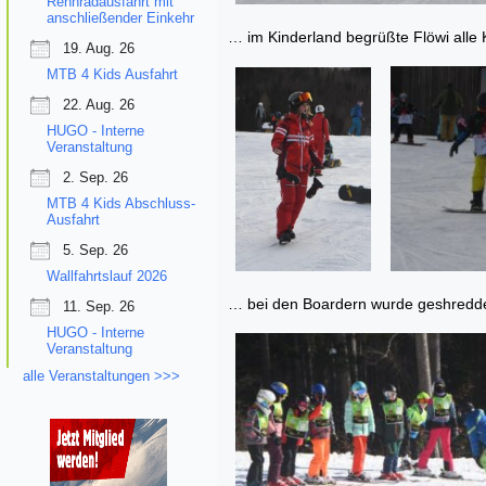
Rennradausfahrt mit
anschließender Einkehr
… im Kinderland begrüßte Flöwi alle 
19. Aug. 26
MTB 4 Kids Ausfahrt
22. Aug. 26
HUGO - Interne
Veranstaltung
2. Sep. 26
MTB 4 Kids Abschluss-
Ausfahrt
5. Sep. 26
Wallfahrtslauf 2026
… bei den Boardern wurde geshreddet
11. Sep. 26
HUGO - Interne
Veranstaltung
alle Veranstaltungen >>>