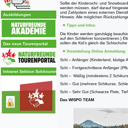
Sollte der Kinderschi- und Snowboar
werden müssen, darf darauf hingewi
und Zahlystem eines externen Dienstle
Ausbildungen
Hinweis: Alle möglichen Rückzahlung
Tipps und Infos:
Die Kinder werden ganztägig beaufsich
auf den Schilehrer konzentrieren.) E
sollen die Kid’s gleich die Schischuh
Das neue Tourenportal
Voreinteilung Online Anmeldung:
Schi – Anfänger (Kinderland, blutige 
Schi – Fortgeschrittene Anfänger (Pflug
Intranet Sektion Schitouren
Schi – Mäßig (mindestens 2 Schikurse,
Schi – Gut (mehrere Schikurse, Schlepp
Schi – Sehr Gut (Schwarze Piste, Tie
Das WISPO TEAM