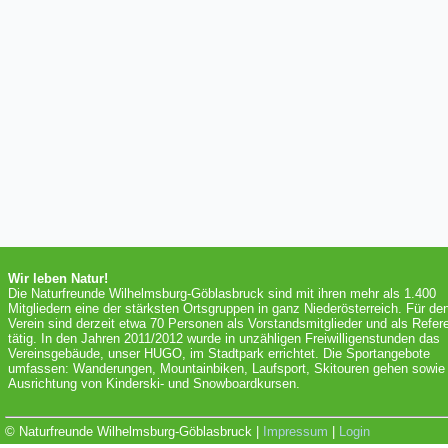
Wir leben Natur!
Die Naturfreunde Wilhelmsburg-Göblasbruck sind mit ihren mehr als 1.400
Mitgliedern eine der stärksten Ortsgruppen in ganz Niederösterreich. Für de
Verein sind derzeit etwa 70 Personen als Vorstandsmitglieder und als Refer
tätig. In den Jahren 2011/2012 wurde in unzähligen Freiwilligenstunden das
Vereinsgebäude, unser HUGO, im Stadtpark errichtet. Die Sportangebote
umfassen: Wanderungen, Mountainbiken, Laufsport, Skitouren gehen sowie 
Ausrichtung von Kinderski- und Snowboardkursen.
© Naturfreunde Wilhelmsburg-Göblasbruck |
Impressum
|
Login