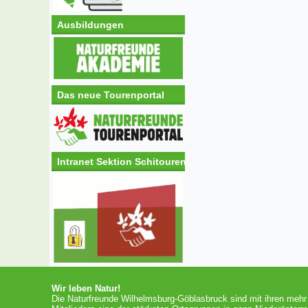
Ausbildungen
Das neue Tourenportal
Intranet Sektion Schitouren
Wir leben Natur!
Die Naturfreunde Wilhelmsburg-Göblasbruck sind mit ihren mehr