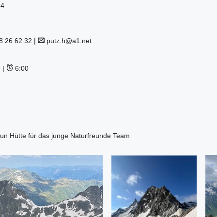
24
8 26 62 32 |
putz.h@a1.net
 |
6:00
aun Hütte für das junge Naturfreunde Team