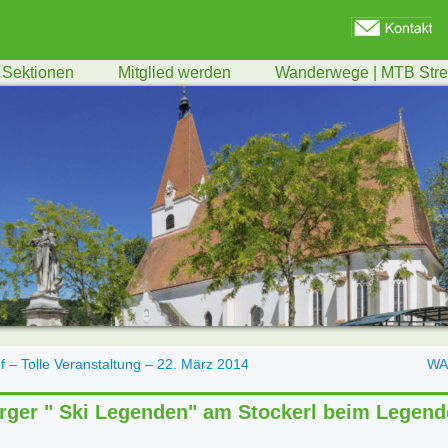
Sektionen
Mitglied werden
Wanderwege | MTB Str
 – Tolle Veranstaltung – 22. März 2014
WA
ger " Ski Legenden" am Stockerl beim Legend