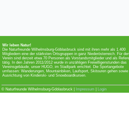
Wir leben Natur!
Die Naturfreunde Wilhelmsburg-Göblasbruck sind mit ihren mehr als 1.400
Mitgliedern eine der stärksten Ortsgruppen in ganz Niederösterreich. Für de
Verein sind derzeit etwa 70 Personen als Vorstandsmitglieder und als Refer
tätig. In den Jahren 2011/2012 wurde in unzähligen Freiwilligenstunden das
Vereinsgebäude, unser HUGO, im Stadtpark errichtet. Die Sportangebote
umfassen: Wanderungen, Mountainbiken, Laufsport, Skitouren gehen sowie 
Ausrichtung von Kinderski- und Snowboardkursen.
© Naturfreunde Wilhelmsburg-Göblasbruck |
Impressum
|
Login