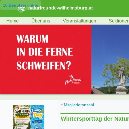
10 Benutzer
online
naturfreunde-wilhelmsburg.at
Home
Über uns
Veranstaltungen
Sektione
«
Mitgliederanzahl
Wintersporttag der Natu