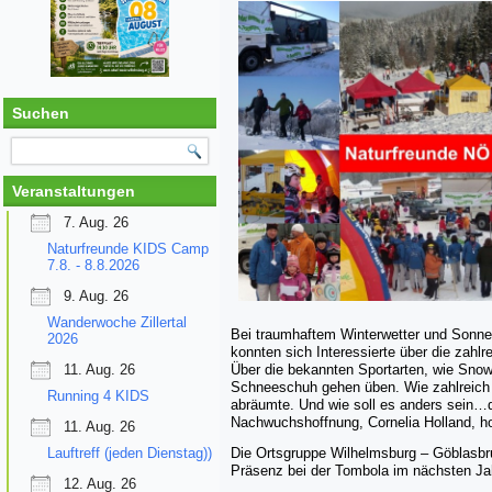
Suchen
Veranstaltungen
7. Aug. 26
Naturfreunde KIDS Camp
7.8. - 8.8.2026
9. Aug. 26
Wanderwoche Zillertal
Bei traumhaftem Winterwetter und Sonne
2026
konnten sich Interessierte über die zahlr
11. Aug. 26
Über die bekannten Sportarten, wie Snow
Schneeschuh gehen üben. Wie zahlreich un
Running 4 KIDS
abräumte. Und wie soll es anders sein…d
Nachwuchshoffnung, Cornelia Holland, hol
11. Aug. 26
Lauftreff (jeden Dienstag))
Die Ortsgruppe Wilhelmsburg – Göblasbru
Präsenz bei der Tombola im nächsten Ja
12. Aug. 26