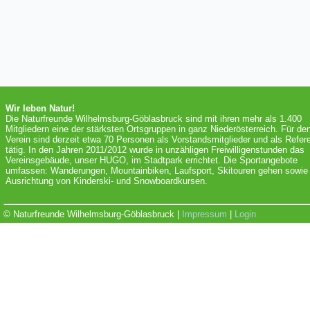
Wir leben Natur!
Die Naturfreunde Wilhelmsburg-Göblasbruck sind mit ihren mehr als 1.400
Mitgliedern eine der stärksten Ortsgruppen in ganz Niederösterreich. Für de
Verein sind derzeit etwa 70 Personen als Vorstandsmitglieder und als Refer
tätig. In den Jahren 2011/2012 wurde in unzähligen Freiwilligenstunden das
Vereinsgebäude, unser HUGO, im Stadtpark errichtet. Die Sportangebote
umfassen: Wanderungen, Mountainbiken, Laufsport, Skitouren gehen sowie 
Ausrichtung von Kinderski- und Snowboardkursen.
© Naturfreunde Wilhelmsburg-Göblasbruck |
Impressum
|
Login