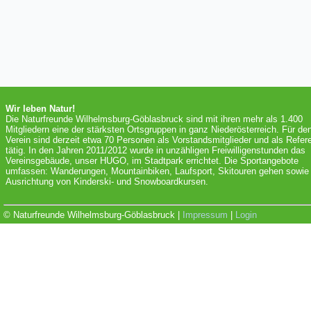
Wir leben Natur!
Die Naturfreunde Wilhelmsburg-Göblasbruck sind mit ihren mehr als 1.400
Mitgliedern eine der stärksten Ortsgruppen in ganz Niederösterreich. Für de
Verein sind derzeit etwa 70 Personen als Vorstandsmitglieder und als Refer
tätig. In den Jahren 2011/2012 wurde in unzähligen Freiwilligenstunden das
Vereinsgebäude, unser HUGO, im Stadtpark errichtet. Die Sportangebote
umfassen: Wanderungen, Mountainbiken, Laufsport, Skitouren gehen sowie 
Ausrichtung von Kinderski- und Snowboardkursen.
© Naturfreunde Wilhelmsburg-Göblasbruck |
Impressum
|
Login