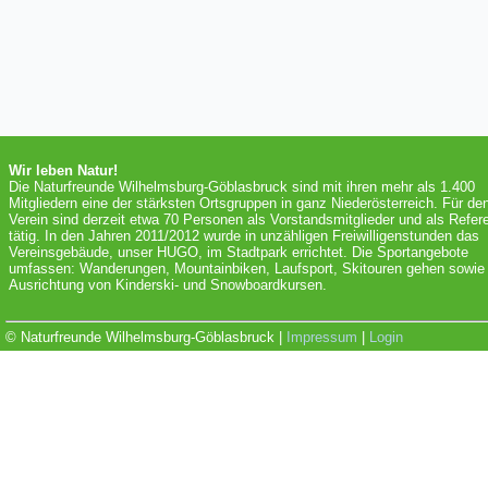
Wir leben Natur!
Die Naturfreunde Wilhelmsburg-Göblasbruck sind mit ihren mehr als 1.400
Mitgliedern eine der stärksten Ortsgruppen in ganz Niederösterreich. Für de
Verein sind derzeit etwa 70 Personen als Vorstandsmitglieder und als Refer
tätig. In den Jahren 2011/2012 wurde in unzähligen Freiwilligenstunden das
Vereinsgebäude, unser HUGO, im Stadtpark errichtet. Die Sportangebote
umfassen: Wanderungen, Mountainbiken, Laufsport, Skitouren gehen sowie 
Ausrichtung von Kinderski- und Snowboardkursen.
© Naturfreunde Wilhelmsburg-Göblasbruck |
Impressum
|
Login