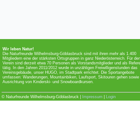
Wir leben Natur!
Die Naturfreunde Wilhelmsburg-Göblasbruck sind mit ihren mehr als 1.400
Mitgliedern eine der stärksten Ortsgruppen in ganz Niederösterreich. Für de
Verein sind derzeit etwa 70 Personen als Vorstandsmitglieder und als Refer
tätig. In den Jahren 2011/2012 wurde in unzähligen Freiwilligenstunden das
Vereinsgebäude, unser HUGO, im Stadtpark errichtet. Die Sportangebote
umfassen: Wanderungen, Mountainbiken, Laufsport, Skitouren gehen sowie 
Ausrichtung von Kinderski- und Snowboardkursen.
© Naturfreunde Wilhelmsburg-Göblasbruck |
Impressum
|
Login