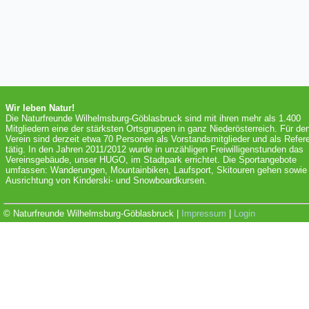
Wir leben Natur!
Die Naturfreunde Wilhelmsburg-Göblasbruck sind mit ihren mehr als 1.400
Mitgliedern eine der stärksten Ortsgruppen in ganz Niederösterreich. Für de
Verein sind derzeit etwa 70 Personen als Vorstandsmitglieder und als Refer
tätig. In den Jahren 2011/2012 wurde in unzähligen Freiwilligenstunden das
Vereinsgebäude, unser HUGO, im Stadtpark errichtet. Die Sportangebote
umfassen: Wanderungen, Mountainbiken, Laufsport, Skitouren gehen sowie 
Ausrichtung von Kinderski- und Snowboardkursen.
© Naturfreunde Wilhelmsburg-Göblasbruck |
Impressum
|
Login