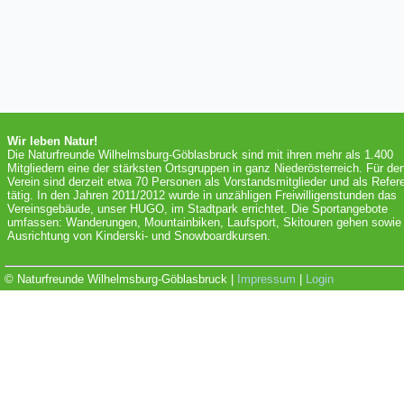
Wir leben Natur!
Die Naturfreunde Wilhelmsburg-Göblasbruck sind mit ihren mehr als 1.400
Mitgliedern eine der stärksten Ortsgruppen in ganz Niederösterreich. Für de
Verein sind derzeit etwa 70 Personen als Vorstandsmitglieder und als Refer
tätig. In den Jahren 2011/2012 wurde in unzähligen Freiwilligenstunden das
Vereinsgebäude, unser HUGO, im Stadtpark errichtet. Die Sportangebote
umfassen: Wanderungen, Mountainbiken, Laufsport, Skitouren gehen sowie 
Ausrichtung von Kinderski- und Snowboardkursen.
© Naturfreunde Wilhelmsburg-Göblasbruck |
Impressum
|
Login