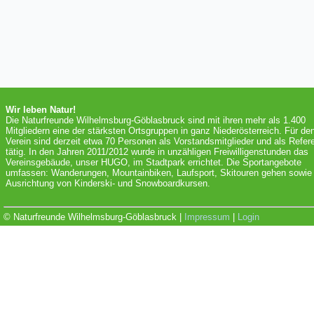
Wir leben Natur!
Die Naturfreunde Wilhelmsburg-Göblasbruck sind mit ihren mehr als 1.400
Mitgliedern eine der stärksten Ortsgruppen in ganz Niederösterreich. Für de
Verein sind derzeit etwa 70 Personen als Vorstandsmitglieder und als Refer
tätig. In den Jahren 2011/2012 wurde in unzähligen Freiwilligenstunden das
Vereinsgebäude, unser HUGO, im Stadtpark errichtet. Die Sportangebote
umfassen: Wanderungen, Mountainbiken, Laufsport, Skitouren gehen sowie 
Ausrichtung von Kinderski- und Snowboardkursen.
© Naturfreunde Wilhelmsburg-Göblasbruck |
Impressum
|
Login