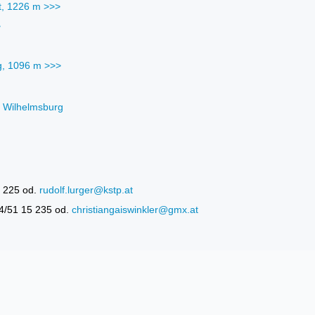
, 1226 m >>>
>
g, 1096 m >>>
n Wilhelmsburg
4 225 od.
rudolf.lurger@kstp.at
64/51 15 235 od.
christiangaiswinkler@gmx.at