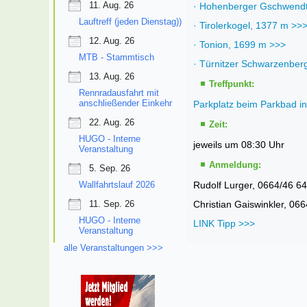
11. Aug. 26
· Hohenberger Gschwendt
Lauftreff (jeden Dienstag))
· Tirolerkogel, 1377 m >>
12. Aug. 26
· Tonion, 1699 m >>>
MTB - Stammtisch
· Türnitzer Schwarzenber
13. Aug. 26
Treffpunkt:
Rennradausfahrt mit
anschließender Einkehr
Parkplatz beim Parkbad i
22. Aug. 26
Zeit:
HUGO - Interne
jeweils um 08:30 Uhr
Veranstaltung
Anmeldung:
5. Sep. 26
Wallfahrtslauf 2026
Rudolf Lurger, 0664/46 6
11. Sep. 26
Christian Gaiswinkler, 06
HUGO - Interne
LINK Tipp >>>
Veranstaltung
alle Veranstaltungen >>>