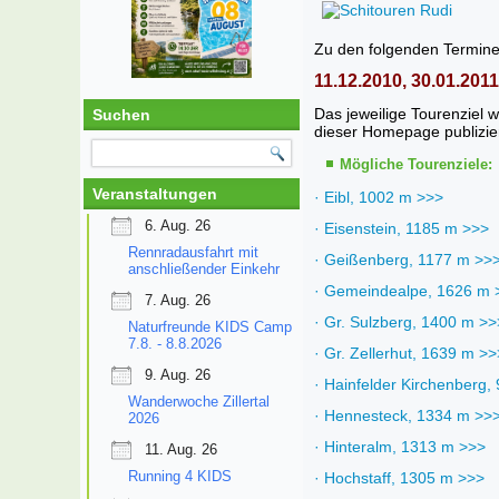
Zu den folgenden Termine
11.12.2010, 30.01.201
Das jeweilige Tourenziel
Suchen
dieser Homepage publizier
Mögliche Tourenziele:
Veranstaltungen
· Eibl, 1002 m >>>
6. Aug. 26
· Eisenstein, 1185 m >>>
Rennradausfahrt mit
· Geißenberg, 1177 m >>
anschließender Einkehr
· Gemeindealpe, 1626 m 
7. Aug. 26
· Gr. Sulzberg, 1400 m >>
Naturfreunde KIDS Camp
7.8. - 8.8.2026
· Gr. Zellerhut, 1639 m >>
9. Aug. 26
· Hainfelder Kirchenberg,
Wanderwoche Zillertal
· Hennesteck, 1334 m >>
2026
· Hinteralm, 1313 m >>>
11. Aug. 26
Running 4 KIDS
· Hochstaff, 1305 m >>>