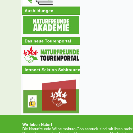
Ausbildungen
Das neue Tourenportal
Intranet Sektion Schitouren
Wir leben Natur!
Die Naturfreunde Wilhelmsburg-Göblasbruck sind mit ihren mehr