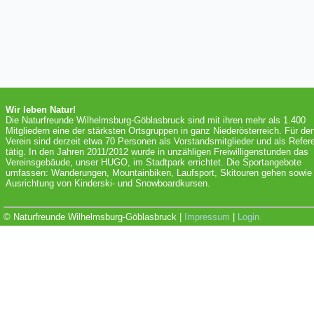
Wir leben Natur!
Die Naturfreunde Wilhelmsburg-Göblasbruck sind mit ihren mehr als 1.400
Mitgliedern eine der stärksten Ortsgruppen in ganz Niederösterreich. Für de
Verein sind derzeit etwa 70 Personen als Vorstandsmitglieder und als Refer
tätig. In den Jahren 2011/2012 wurde in unzähligen Freiwilligenstunden das
Vereinsgebäude, unser HUGO, im Stadtpark errichtet. Die Sportangebote
umfassen: Wanderungen, Mountainbiken, Laufsport, Skitouren gehen sowie 
Ausrichtung von Kinderski- und Snowboardkursen.
© Naturfreunde Wilhelmsburg-Göblasbruck |
Impressum
|
Login