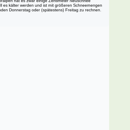
oralpen hat es zwar einige Zentimeter Neuschnee
ll es kälter werden und ist mit größeren Schneemengen
enden Donnerstag oder (spätestens) Freitag zu rechnen.