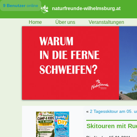
9 Benutzer
online
naturfreunde-wilhelmsburg.at
Home
Über uns
Veranstaltungen
«
2 Tagesskitour am 05. 
Skitouren mit Rud