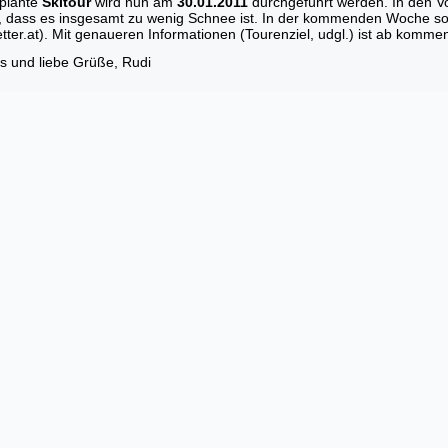
eplante
Skitour
wird nun am
30.01.2011
durchgeführt werden. In den V
, dass es insgesamt zu wenig Schnee ist. In der kommenden Woche so
ter.at). Mit genaueren Informationen (Tourenziel, udgl.) ist ab komm
s und liebe Grüße, Rudi