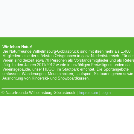
Wir leben Natur!
Die Naturfreunde Wilhelmsburg-Göblasbruck sind mit ihren mehr als 1.400
Mitgliedern eine der stärksten Ortsgruppen in ganz Niederösterreich. Für de
Verein sind derzeit etwa 70 Personen als Vorstandsmitglieder und als Refer
tätig. In den Jahren 2011/2012 wurde in unzähligen Freiwilligenstunden das
Vereinsgebäude, unser HUGO, im Stadtpark errichtet. Die Sportangebote
umfassen: Wanderungen, Mountainbiken, Laufsport, Skitouren gehen sowie 
Ausrichtung von Kinderski- und Snowboardkursen.
© Naturfreunde Wilhelmsburg-Göblasbruck |
Impressum
|
Login