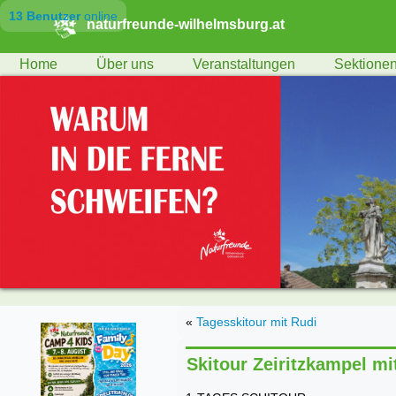
13 Benutzer
online
naturfreunde-wilhelmsburg.at
Home
Über uns
Veranstaltungen
Sektione
«
Tagesskitour mit Rudi
Skitour Zeiritzkampel mit