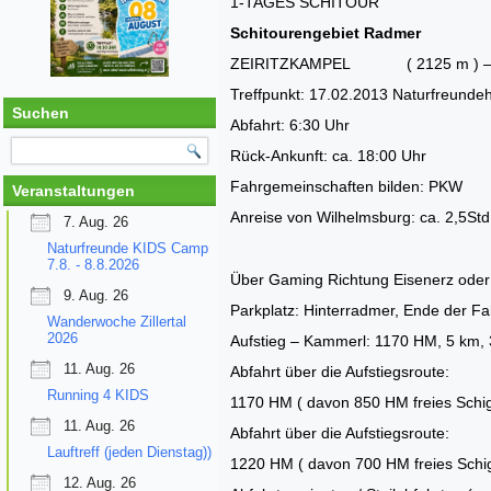
1-TAGES SCHITOUR
Schitourengebiet Radmer
ZEIRITZKAMPEL ( 2125 m ) – K
Treffpunkt: 17.02.2013 Naturfreund
Suchen
Abfahrt: 6:30 Uhr
Rück-Ankunft: ca. 18:00 Uhr
Fahrgemeinschaften bilden: PKW
Veranstaltungen
Anreise von Wilhelmsburg: ca. 2,5Std
7. Aug. 26
Naturfreunde KIDS Camp
7.8. - 8.8.2026
Über Gaming Richtung Eisenerz oder 
9. Aug. 26
Parkplatz: Hinterradmer, Ende der Fa
Wanderwoche Zillertal
2026
Aufstieg – Kammerl: 1170 HM, 5 km, 3
11. Aug. 26
Abfahrt über die Aufstiegsroute:
Running 4 KIDS
1170 HM ( davon 850 HM freies Schige
11. Aug. 26
Abfahrt über die Aufstiegsroute:
Lauftreff (jeden Dienstag))
1220 HM ( davon 700 HM freies Schig
12. Aug. 26