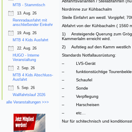
Abfahrtsvarianten / Steilabfahrten (n
MTB - Stammtisch
Nordrinne zur Kühbachalm
13. Aug. 26
Steile Einfahrt am westl. Vorgipfel; 
Rennradausfahrt mit
anschließender Einkehr
Abfahrt von der Kühbachalm ( 1560 m
19. Aug. 26
1) Ansteigende Querung zum Gröggers
Kammerlalm erreicht wird.
MTB 4 Kids Ausfahrt
2) Aufstieg auf den Kamm westlich 
22. Aug. 26
Standards Notfallausrüstung:
HUGO - Interne
Veranstaltung
– LVS-Gerät
2. Sep. 26
– funktionstüchtige Tourenbekle
MTB 4 Kids Abschluss-
Ausfahrt
– Schaufel
5. Sep. 26
– Sonde
Wallfahrtslauf 2026
– Verpflegung
alle Veranstaltungen >>>
– Harscheisen
– etc…
Nur für schitechnisch und konditionss