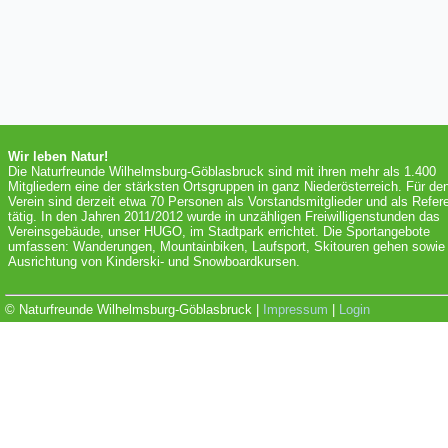
Wir leben Natur!
Die Naturfreunde Wilhelmsburg-Göblasbruck sind mit ihren mehr als 1.400
Mitgliedern eine der stärksten Ortsgruppen in ganz Niederösterreich. Für de
Verein sind derzeit etwa 70 Personen als Vorstandsmitglieder und als Refer
tätig. In den Jahren 2011/2012 wurde in unzähligen Freiwilligenstunden das
Vereinsgebäude, unser HUGO, im Stadtpark errichtet. Die Sportangebote
umfassen: Wanderungen, Mountainbiken, Laufsport, Skitouren gehen sowie 
Ausrichtung von Kinderski- und Snowboardkursen.
© Naturfreunde Wilhelmsburg-Göblasbruck |
Impressum
|
Login