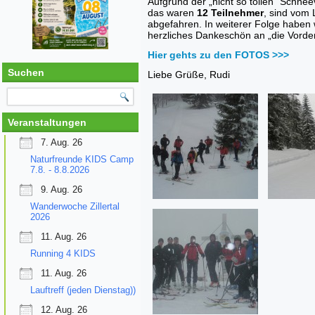
Aufgrund der „nicht so tollen“ Schnee
das waren
12 Teilnehmer
, sind vom 
abgefahren. In weiterer Folge haben
herzliches Dankeschön an „die Vorder
Hier gehts zu den FOTOS >>>
Suchen
Liebe Grüße, Rudi
Veranstaltungen
7. Aug. 26
Naturfreunde KIDS Camp
7.8. - 8.8.2026
9. Aug. 26
Wanderwoche Zillertal
2026
11. Aug. 26
Running 4 KIDS
11. Aug. 26
Lauftreff (jeden Dienstag))
12. Aug. 26