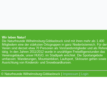
Wir leben Natur!
Die Naturfreunde Wilhelmsburg-Göblasbruck sind mit ihren mehr als 1.400
Mitgliedern eine der stärksten Ortsgruppen in ganz Niederösterreich. Für de
Verein sind derzeit etwa 70 Personen als Vorstandsmitglieder und als Refer
tätig. In den Jahren 2011/2012 wurde in unzähligen Freiwilligenstunden das
Vereinsgebäude, unser HUGO, im Stadtpark errichtet. Die Sportangebote
umfassen: Wanderungen, Mountainbiken, Laufsport, Skitouren gehen sowie 
Ausrichtung von Kinderski- und Snowboardkursen.
© Naturfreunde Wilhelmsburg-Göblasbruck |
Impressum
|
Login