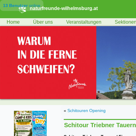
13 Benutzer
online
naturfreunde-wilhelmsburg.at
Home
Über uns
Veranstaltungen
Sektione
«
Schitouren Opening
Schitour Triebner Tauern