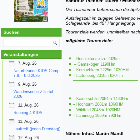
Schitour Triebner Tauern / Eisener
Die Teilnehmer beherrschen die Spitzk
Aufstiegszeit im zügigen Gehtempo vo
Schigelände bis 45° Hangneigung!
Tourenziele werden unmittelbar nach
Suchen
mögliche Tourenziele:
Veranstaltungen
– Hochleitenspitze 2329m
7. Aug. 26
– Gamskögerl 1190Hm
– Kernschkern 2225m 1030HM
Naturfreunde KIDS Camp
7.8. - 8.8.2026
– Lattenberg 2018m 820Hm
————————————————
9. Aug. 26
Wanderwoche Zillertal
2026
– Kaiserschild 2084m 1480Hm
– Hochturm 2081m 1060HM
11. Aug. 26
– Wildfeld 2043m 1020HM
Running 4 KIDS
– Laminegg 1959m 790Hm
11. Aug. 26
Lauftreff (jeden Dienstag))
Nähere Infos: Martin Mandl
12. Aug. 26