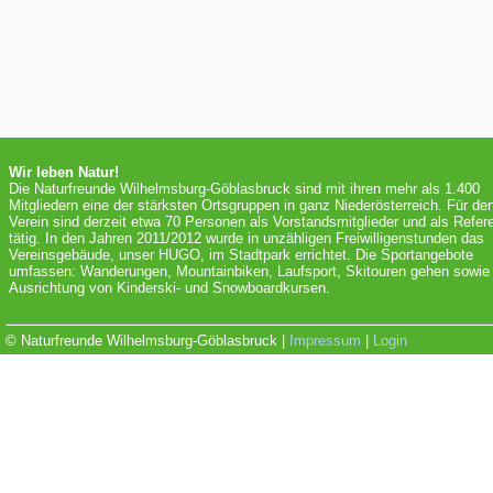
Wir leben Natur!
Die Naturfreunde Wilhelmsburg-Göblasbruck sind mit ihren mehr als 1.400
Mitgliedern eine der stärksten Ortsgruppen in ganz Niederösterreich. Für de
Verein sind derzeit etwa 70 Personen als Vorstandsmitglieder und als Refer
tätig. In den Jahren 2011/2012 wurde in unzähligen Freiwilligenstunden das
Vereinsgebäude, unser HUGO, im Stadtpark errichtet. Die Sportangebote
umfassen: Wanderungen, Mountainbiken, Laufsport, Skitouren gehen sowie 
Ausrichtung von Kinderski- und Snowboardkursen.
© Naturfreunde Wilhelmsburg-Göblasbruck |
Impressum
|
Login