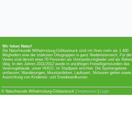
Wir leben Natur!
Die Naturfreunde Wilhelmsburg-Göblasbruck sind mit ihren mehr als 1.400
Mitgliedern eine der stärksten Ortsgruppen in ganz Niederösterreich. Für de
Verein sind derzeit etwa 70 Personen als Vorstandsmitglieder und als Refer
tätig. In den Jahren 2011/2012 wurde in unzähligen Freiwilligenstunden das
Vereinsgebäude, unser HUGO, im Stadtpark errichtet. Die Sportangebote
umfassen: Wanderungen, Mountainbiken, Laufsport, Skitouren gehen sowie 
Ausrichtung von Kinderski- und Snowboardkursen.
© Naturfreunde Wilhelmsburg-Göblasbruck |
Impressum
|
Login