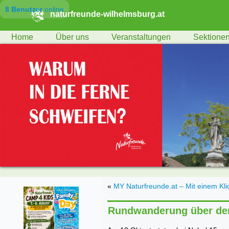
8 Benutzer
online
naturfreunde-wilhelmsburg.at
Home
Über uns
Veranstaltungen
Sektione
«
MY Naturfreunde.at – Mit einem Kli
Rundwanderung über den