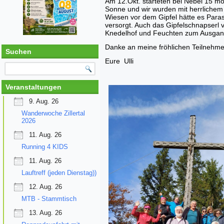
Am 12.Okt. starteten bei Nebel 15 mot
Sonne und wir wurden mit herrlichem
Wiesen vor dem Gipfel hätte es Para
versorgt. Auch das Gipfelschnapserl 
Knedelhof und Feuchten zum Ausgang
Danke an meine fröhlichen Teilnehme
Suchen
Eure Ulli
Veranstaltungen
9. Aug. 26
Wanderwoche Zillertal
2026
11. Aug. 26
Running 4 KIDS
11. Aug. 26
Lauftreff (jeden Dienstag))
12. Aug. 26
MTB - Stammtisch
13. Aug. 26