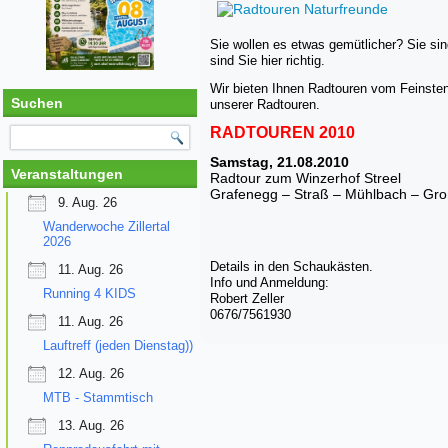
Sie wollen es etwas gemütlicher? Sie sin
sind Sie hier richtig.
Wir bieten Ihnen Radtouren vom Feinsten
Suchen
unserer Radtouren.
RADTOUREN 2010
Samstag, 21.08.2010
Veranstaltungen
Radtour zum Winzerhof Streel
Grafenegg – Straß – Mühlbach – Gro
9. Aug. 26
Wanderwoche Zillertal
2026
Details in den Schaukästen.
11. Aug. 26
Info und Anmeldung:
Running 4 KIDS
Robert Zeller
0676/7561930
11. Aug. 26
Lauftreff (jeden Dienstag))
12. Aug. 26
MTB - Stammtisch
13. Aug. 26