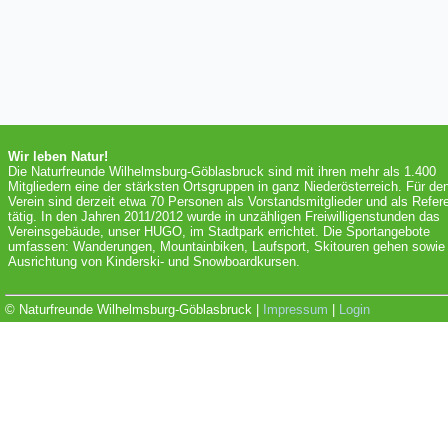
Wir leben Natur!
Die Naturfreunde Wilhelmsburg-Göblasbruck sind mit ihren mehr als 1.400
Mitgliedern eine der stärksten Ortsgruppen in ganz Niederösterreich. Für de
Verein sind derzeit etwa 70 Personen als Vorstandsmitglieder und als Refer
tätig. In den Jahren 2011/2012 wurde in unzähligen Freiwilligenstunden das
Vereinsgebäude, unser HUGO, im Stadtpark errichtet. Die Sportangebote
umfassen: Wanderungen, Mountainbiken, Laufsport, Skitouren gehen sowie 
Ausrichtung von Kinderski- und Snowboardkursen.
© Naturfreunde Wilhelmsburg-Göblasbruck |
Impressum
|
Login