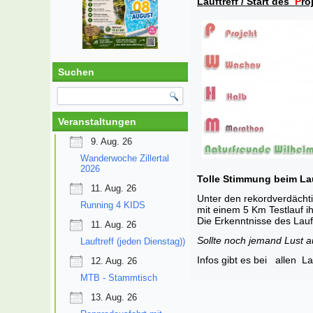
Lauftreff / Start des
P
ro
Suchen
Veranstaltungen
9. Aug. 26
Wanderwoche Zillertal
2026
Tolle Stimmung beim Lau
11. Aug. 26
Unter den rekordverdäch
Running 4 KIDS
mit einem 5 Km Testlauf i
Die Erkenntnisse des Lauf
11. Aug. 26
Sollte noch jemand Lus
Lauftreff (jeden Dienstag))
Infos gibt es bei allen L
12. Aug. 26
MTB - Stammtisch
13. Aug. 26