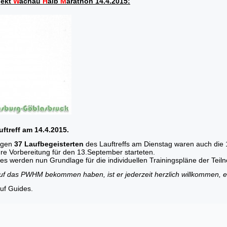
jekt
W
achau
H
alb
M
arathon 14.4.2015:
ftreff am 14.4.2015.
tigen
37 Laufbegeisterten
des Lauftreffs am Dienstag waren auch die
hre Vorbereitung für den 13.September starteten.
es werden nun Grundlage für die individuellen Trainingspläne der Teil
t auf das PWHM bekommen haben,
ist er jederzeit herzlich willkommen, e
auf Guides.