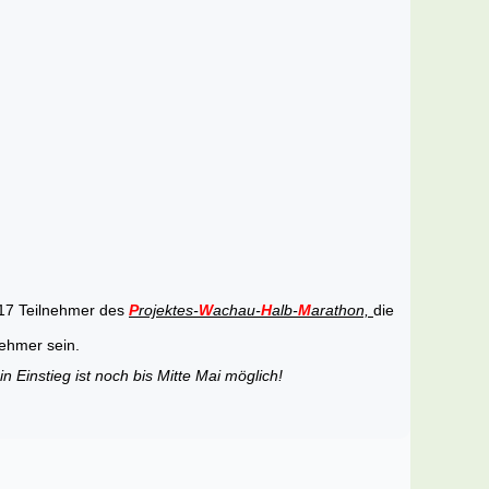
 17 Teilnehmer des
P
rojektes-
W
achau-
H
alb-
M
arathon,
die
nehmer sein.
in Einstieg ist noch bis Mitte Mai möglich!