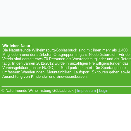
Wir leben Natur!
Die Naturfreunde Wilhelmsburg-Göblasbruck sind mit ihren mehr als 1.400
Mitgliedern eine der stärksten Ortsgruppen in ganz Niederösterreich. Für de
Verein sind derzeit etwa 70 Personen als Vorstandsmitglieder und als Refer
tätig. In den Jahren 2011/2012 wurde in unzähligen Freiwilligenstunden das
Vereinsgebäude, unser HUGO, im Stadtpark errichtet. Die Sportangebote
umfassen: Wanderungen, Mountainbiken, Laufsport, Skitouren gehen sowie 
Ausrichtung von Kinderski- und Snowboardkursen.
© Naturfreunde Wilhelmsburg-Göblasbruck |
Impressum
|
Login