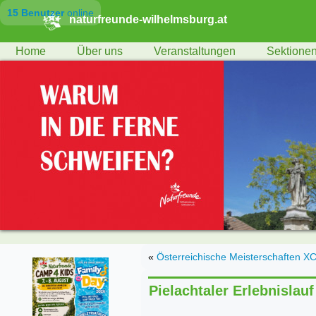
15 Benutzer
online
naturfreunde-wilhelmsburg.at
Home
Über uns
Veranstaltungen
Sektione
«
Österreichische Meisterschaften X
Pielachtaler Erlebnislauf