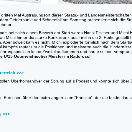
 dritten Mal Austragungsort dieser Staats.- und Landesmeisterschaften. 
dem Gefrierpunkt und Schneefall am Samstag präsentierte sich die Stre
nehmer.
mals bei solch einem Bewerb am Start waren Hansi Fischer und Michi 
an Michi hinter die starke Konkurrenz aus Tirol in die 2. Reihe gestellt
n. Aber soweit kam es nicht, Michi explodierte förmlich nach dem Start
si kämpfte tapfer um die Positionen und meisterte auch die Hindernis
 Führungsposition keine Zweifel aufkommen und baute seinen Vorsprung
e U/15 Österreichischer Meister im Radcross!
terreich >>>
tollen Überholmanöver der Sprung auf´s Podest und konnte sich über 
ie Burschen über den extra angereisten “Fanclub”, der die beiden lauts
g >>>