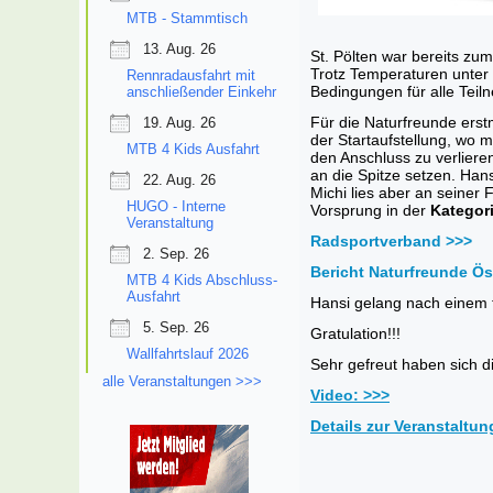
MTB - Stammtisch
13. Aug. 26
St. Pölten war bereits zum
Trotz Temperaturen unter 
Rennradausfahrt mit
Bedingungen für alle Teil
anschließender Einkehr
Für die Naturfreunde erst
19. Aug. 26
der Startaufstellung, wo m
MTB 4 Kids Ausfahrt
den Anschluss zu verliere
an die Spitze setzen. Han
22. Aug. 26
Michi lies aber an seiner
HUGO - Interne
Vorsprung in der
Kategori
Veranstaltung
Radsportverband >>>
2. Sep. 26
Bericht Naturfreunde Ös
MTB 4 Kids Abschluss-
Ausfahrt
Hansi gelang nach einem 
5. Sep. 26
Gratulation!!!
Wallfahrtslauf 2026
Sehr gefreut haben sich d
alle Veranstaltungen >>>
Video: >>>
Details zur Veranstaltun