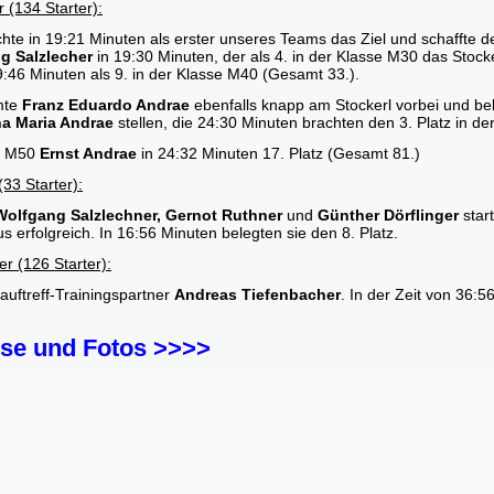
 (134 Starter):
chte in 19:21 Minuten als erster unseres Teams das Ziel und schaffte 
g Salzlecher
in 19:30 Minuten, der als 4. in der Klasse M30 das Stoc
9:46 Minuten als 9. in der Klasse M40 (Gesamt 33.).
mte
Franz Eduardo Andrae
ebenfalls knapp am Stockerl vorbei und b
a Maria Andrae
stellen, die 24:30 Minuten brachten den 3. Platz in 
se M50
Ernst Andrae
in 24:32 Minuten 17. Platz (Gesamt 81.)
(33 Starter):
Wolfgang Salzlechner, Gernot Ruthner
und
Günther Dörflinger
star
 erfolgreich. In 16:56 Minuten belegten sie den 8. Platz.
r (126 Starter):
auftreff-Trainingspartner
Andreas Tiefenbacher
. In der Zeit von 36:
sse und Fotos >>>>