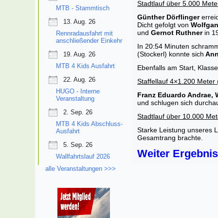
Stadtlauf über 5.000 Meter
MTB - Stammtisch
Günther Dörflinger
errei
13. Aug. 26
Dicht gefolgt von
Wolfgan
und
Gernot Ruthner
in 1
Rennradausfahrt mit
anschließender Einkehr
In 20:54 Minuten schram
(Stockerl) konnte sich
Ann
19. Aug. 26
MTB 4 Kids Ausfahrt
Ebenfalls am Start, Klas
22. Aug. 26
Staffellauf 4×1.200 Meter 
HUGO - Interne
Franz Eduardo Andrae, 
Veranstaltung
und schlugen sich durchaus
2. Sep. 26
Stadtlauf über 10.000 Mete
MTB 4 Kids Abschluss-
Starke Leistung unseres L
Ausfahrt
Gesamtrang brachte.
5. Sep. 26
Weiter Ergebni
Wallfahrtslauf 2026
alle Veranstaltungen >>>