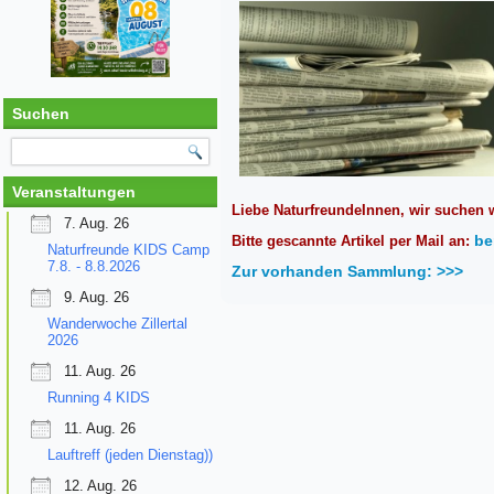
Suchen
Veranstaltungen
Liebe NaturfreundeInnen, wir suchen w
7. Aug. 26
be
Bitte gescannte Artikel per Mail an:
Naturfreunde KIDS Camp
7.8. - 8.8.2026
Zur vorhanden Sammlung: >>>
9. Aug. 26
Wanderwoche Zillertal
2026
11. Aug. 26
Running 4 KIDS
11. Aug. 26
Lauftreff (jeden Dienstag))
12. Aug. 26