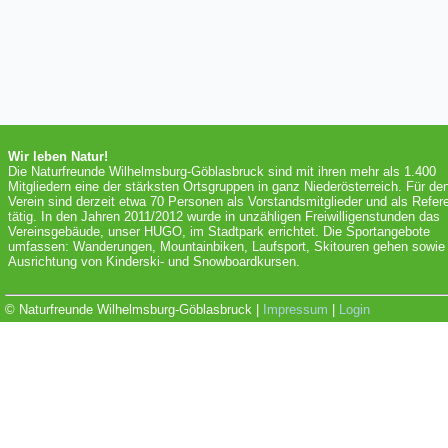
Wir leben Natur!
Die Naturfreunde Wilhelmsburg-Göblasbruck sind mit ihren mehr als 1.400
Mitgliedern eine der stärksten Ortsgruppen in ganz Niederösterreich. Für de
Verein sind derzeit etwa 70 Personen als Vorstandsmitglieder und als Refer
tätig. In den Jahren 2011/2012 wurde in unzähligen Freiwilligenstunden das
Vereinsgebäude, unser HUGO, im Stadtpark errichtet. Die Sportangebote
umfassen: Wanderungen, Mountainbiken, Laufsport, Skitouren gehen sowie 
Ausrichtung von Kinderski- und Snowboardkursen.
© Naturfreunde Wilhelmsburg-Göblasbruck |
Impressum
|
Login