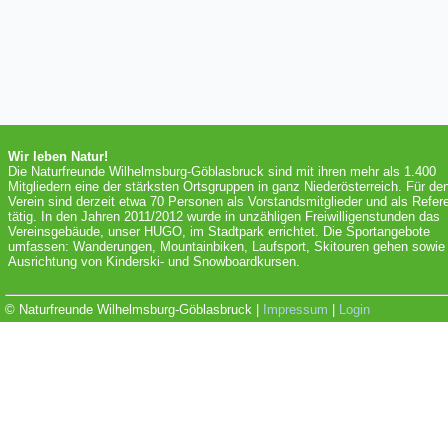
Wir leben Natur!
Die Naturfreunde Wilhelmsburg-Göblasbruck sind mit ihren mehr als 1.400
Mitgliedern eine der stärksten Ortsgruppen in ganz Niederösterreich. Für de
Verein sind derzeit etwa 70 Personen als Vorstandsmitglieder und als Refer
tätig. In den Jahren 2011/2012 wurde in unzähligen Freiwilligenstunden das
Vereinsgebäude, unser HUGO, im Stadtpark errichtet. Die Sportangebote
umfassen: Wanderungen, Mountainbiken, Laufsport, Skitouren gehen sowie 
Ausrichtung von Kinderski- und Snowboardkursen.
© Naturfreunde Wilhelmsburg-Göblasbruck |
Impressum
|
Login