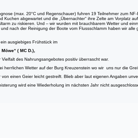
rognose (max. 20°C und Regenschauer) fuhren 19 Teilnehmer zum NF-
 Kuchen abgewartet und die „Übernachter“ ihre Zelte am Vorplatz aufg
tarm zu riskieren. Und – wir wurden mit brauchbarem Wetter und einm
 und nach der Reinigung der Boote vom Flussschlamm haben wir alle
ein ausgiebiges Frühstück im
n Möwe“ (
MC D.),
Vielfalt des Nahrungsangebotes positiv überrascht war.
i herrlichen Wetter auf der Burg Kreuzenstein wo wir uns nur die Gr
von einen Geier leicht gestreift. Blieb aber laut eigenen Angaben unv
isterung wird eine Wiederholung im nächsten Jahr nicht ausgeschloss