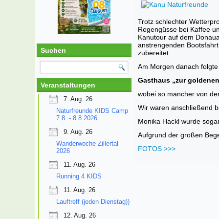
Trotz schlechter Wetterp
Regengüsse bei Kaffee und
Kanutour auf dem Donaual
anstrengenden Bootsfahrt
Suchen
zubereitet.
Am Morgen danach folgte 
Gasthaus „zur goldene
Veranstaltungen
wobei so mancher von der 
7. Aug. 26
Wir waren anschließend be
Naturfreunde KIDS Camp
7.8. - 8.8.2026
Monika Hackl wurde sogar 
9. Aug. 26
Aufgrund der großen Bege
Wanderwoche Zillertal
FOTOS >>>
2026
11. Aug. 26
Running 4 KIDS
11. Aug. 26
Lauftreff (jeden Dienstag))
12. Aug. 26