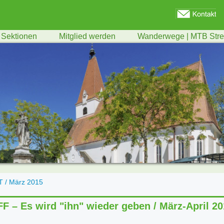
Sektionen
Mitglied werden
Wanderwege | MTB Str
T / März 2015
F – Es wird "ihn" wieder geben / März-April 2