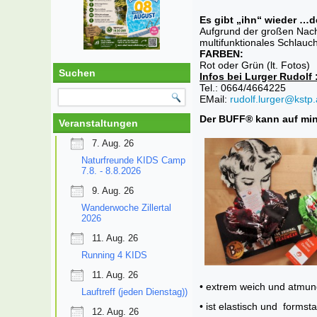
Es gibt „ihn“ wieder …
Aufgrund der großen Nach
multifunktionales Schlauch
FARBEN:
Rot oder Grün (lt. Fotos)
Suchen
Infos bei Lurger Rudolf 
Tel.: 0664/4664225
EMail:
rudolf.lurger@kstp.
Der BUFF® kann auf min
Veranstaltungen
7. Aug. 26
Naturfreunde KIDS Camp
7.8. - 8.8.2026
9. Aug. 26
Wanderwoche Zillertal
2026
11. Aug. 26
Running 4 KIDS
11. Aug. 26
• extrem weich und atmun
Lauftreff (jeden Dienstag))
• ist elastisch und formsta
12. Aug. 26