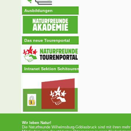
Ausbildungen
Das neue Tourenportal
Intranet Sektion Schitouren
Wir leben Natur!
Die Naturfreunde Wilhelmsburg-Göblasbruck sind mit ihren mehr