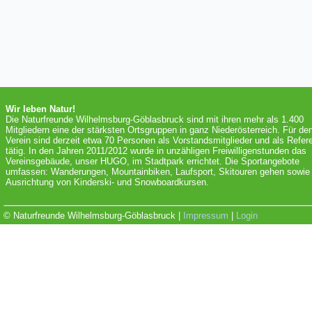
Wir leben Natur!
Die Naturfreunde Wilhelmsburg-Göblasbruck sind mit ihren mehr als 1.400
Mitgliedern eine der stärksten Ortsgruppen in ganz Niederösterreich. Für de
Verein sind derzeit etwa 70 Personen als Vorstandsmitglieder und als Refer
tätig. In den Jahren 2011/2012 wurde in unzähligen Freiwilligenstunden das
Vereinsgebäude, unser HUGO, im Stadtpark errichtet. Die Sportangebote
umfassen: Wanderungen, Mountainbiken, Laufsport, Skitouren gehen sowie 
Ausrichtung von Kinderski- und Snowboardkursen.
© Naturfreunde Wilhelmsburg-Göblasbruck |
Impressum
|
Login