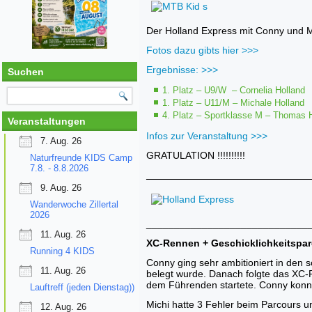
Der Holland Express mit Conny und M
Fotos dazu gibts hier >>>
Ergebnisse: >>>
Suchen
1. Platz – U9/W – Cornelia Holland
1. Platz – U11/M – Michale Holland
4. Platz – Sportklasse M – Thomas 
Veranstaltungen
Infos zur Veranstaltung >>>
7. Aug. 26
GRATULATION !!!!!!!!!!
Naturfreunde KIDS Camp
7.8. - 8.8.2026
_____________________________
9. Aug. 26
Wanderwoche Zillertal
2026
_____________________________
11. Aug. 26
XC-Rennen + Geschicklichkeitspar
Running 4 KIDS
Conny ging sehr ambitioniert in den 
11. Aug. 26
belegt wurde. Danach folgte das XC-R
dem Führenden startete. Conny konnt
Lauftreff (jeden Dienstag))
Michi hatte 3 Fehler beim Parcours u
12. Aug. 26