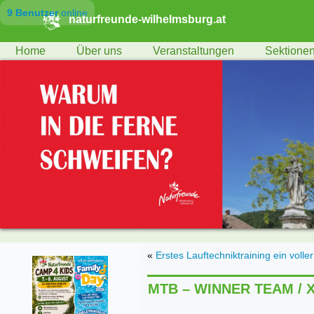
9 Benutzer
online
naturfreunde-wilhelmsburg.at
Home
Über uns
Veranstaltungen
Sektione
«
Erstes Lauftechniktraining ein voller
MTB – WINNER TEAM / XC