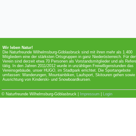
Wir leben Natur!
Die Naturfreunde Wilhelmsburg-Göblasbruck sind mit ihren mehr als 1.400
Mitgliedern eine der stärksten Ortsgruppen in ganz Niederösterreich. Für de
Verein sind derzeit etwa 70 Personen als Vorstandsmitglieder und als Refer
tätig. In den Jahren 2011/2012 wurde in unzähligen Freiwilligenstunden das
Vereinsgebäude, unser HUGO, im Stadtpark errichtet. Die Sportangebote
umfassen: Wanderungen, Mountainbiken, Laufsport, Skitouren gehen sowie 
Ausrichtung von Kinderski- und Snowboardkursen.
© Naturfreunde Wilhelmsburg-Göblasbruck |
Impressum
|
Login