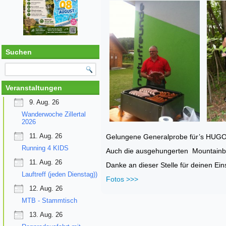
Suchen
Veranstaltungen
9. Aug. 26
Wanderwoche Zillertal
2026
11. Aug. 26
Gelungene Generalprobe für’s HUGO E
Running 4 KIDS
Auch die ausgehungerten Mountainbike
11. Aug. 26
Danke an dieser Stelle für deinen Ein
Lauftreff (jeden Dienstag))
Fotos >>>
12. Aug. 26
MTB - Stammtisch
13. Aug. 26