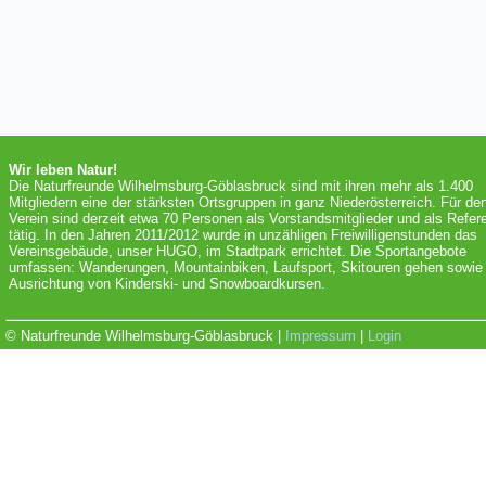
Wir leben Natur!
Die Naturfreunde Wilhelmsburg-Göblasbruck sind mit ihren mehr als 1.400
Mitgliedern eine der stärksten Ortsgruppen in ganz Niederösterreich. Für de
Verein sind derzeit etwa 70 Personen als Vorstandsmitglieder und als Refer
tätig. In den Jahren 2011/2012 wurde in unzähligen Freiwilligenstunden das
Vereinsgebäude, unser HUGO, im Stadtpark errichtet. Die Sportangebote
umfassen: Wanderungen, Mountainbiken, Laufsport, Skitouren gehen sowie 
Ausrichtung von Kinderski- und Snowboardkursen.
© Naturfreunde Wilhelmsburg-Göblasbruck |
Impressum
|
Login