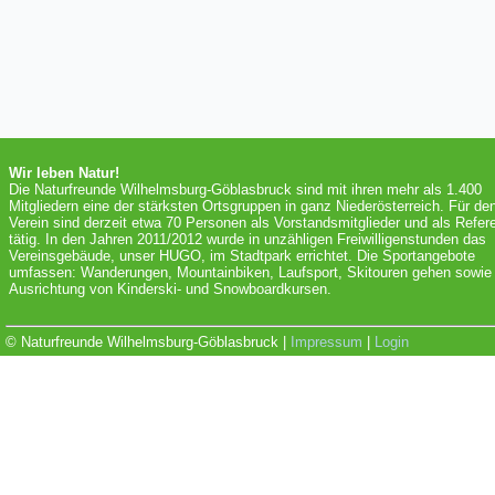
Wir leben Natur!
Die Naturfreunde Wilhelmsburg-Göblasbruck sind mit ihren mehr als 1.400
Mitgliedern eine der stärksten Ortsgruppen in ganz Niederösterreich. Für de
Verein sind derzeit etwa 70 Personen als Vorstandsmitglieder und als Refer
tätig. In den Jahren 2011/2012 wurde in unzähligen Freiwilligenstunden das
Vereinsgebäude, unser HUGO, im Stadtpark errichtet. Die Sportangebote
umfassen: Wanderungen, Mountainbiken, Laufsport, Skitouren gehen sowie 
Ausrichtung von Kinderski- und Snowboardkursen.
© Naturfreunde Wilhelmsburg-Göblasbruck |
Impressum
|
Login