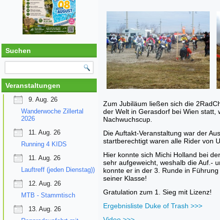
Suchen
Veranstaltungen
9. Aug. 26
Zum Jubiläum ließen sich die 2RadCh
Wanderwoche Zillertal
der Welt in Gerasdorf bei Wien statt
2026
Nachwuchscup.
11. Aug. 26
Die Auftakt-Veranstaltung war der 
startberechtigt waren alle Rider von 
Running 4 KIDS
Hier konnte sich Michi Holland bei d
11. Aug. 26
sehr aufgeweicht, weshalb die Auf.- 
Lauftreff (jeden Dienstag))
konnte er in der 3. Runde in Führun
seiner Klasse!
12. Aug. 26
Gratulation zum 1. Sieg mit Lizenz!
MTB - Stammtisch
Ergebnisliste Duke of Trash >>>
13. Aug. 26
Video >>>