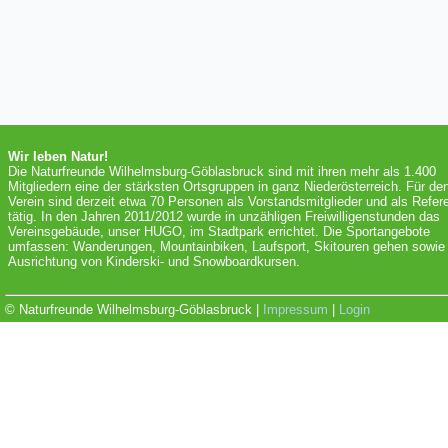
Wir leben Natur!
Die Naturfreunde Wilhelmsburg-Göblasbruck sind mit ihren mehr als 1.400
Mitgliedern eine der stärksten Ortsgruppen in ganz Niederösterreich. Für de
Verein sind derzeit etwa 70 Personen als Vorstandsmitglieder und als Refer
tätig. In den Jahren 2011/2012 wurde in unzähligen Freiwilligenstunden das
Vereinsgebäude, unser HUGO, im Stadtpark errichtet. Die Sportangebote
umfassen: Wanderungen, Mountainbiken, Laufsport, Skitouren gehen sowie 
Ausrichtung von Kinderski- und Snowboardkursen.
© Naturfreunde Wilhelmsburg-Göblasbruck |
Impressum
|
Login