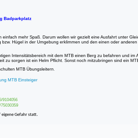
g
Badparkplatz
 einfach mehr Spaß. Darum wollen wir gezielt eine Ausfahrt unter Gle
g bzw. Hügel in der Umgebung erklimmen und den einen oder anderen 
richtigen Intensitätsbereich mit dem MTB einen Berg zu befahren und i
eit zu sorgen ist ein Helm Pflicht. Sonst noch mitzubringen sind ein M
schulten MTB Übungsleitern.
6/9104056
/75030359
 eigene Gefahr statt.