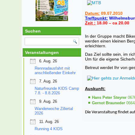
Datum:
09.07.2010
Treffpunkt:
Wilhelmsbur
Zeit :
18.00 – ca 20.00
Suchen
In der Gruppe macht Biken
werden einen kleinen Ber
erleichtern.
Veranstaltungen
Das Ziel sollte sein, im 
Um für die eigene Sicherh
6. Aug. 26
Betreut werdet Ihr von ge
Rennradausfahrt mit
anschließender Einkehr
7. Aug. 26
Naturfreunde KIDS Camp
Auskunft:
7.8. - 8.8.2026
Hans Peter Steyrer
067
9. Aug. 26
Gernot Brauneder
0664
Wanderwoche Zillertal
Die Veranstaltung findet auf
2026
11. Aug. 26
Running 4 KIDS