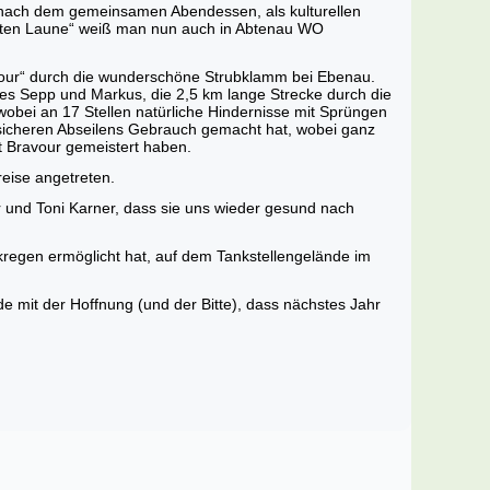
, nach dem gemeinsamen Abendessen, als kulturellen
guten Laune“ weiß man nun auch in Abtenau WO
our“ durch die wunderschöne Strubklamm bei Ebenau.
es Sepp und Markus, die 2,5 km lange Strecke durch die
obei an 17 Stellen natürliche Hindernisse mit Sprüngen
 sicheren Abseilens Gebrauch gemacht hat, wobei ganz
t Bravour gemeistert haben.
eise angetreten.
r und Toni Karner, dass sie uns wieder gesund nach
kregen ermöglicht hat, auf dem Tankstellengelände im
de mit der Hoffnung (und der Bitte), dass nächstes Jahr