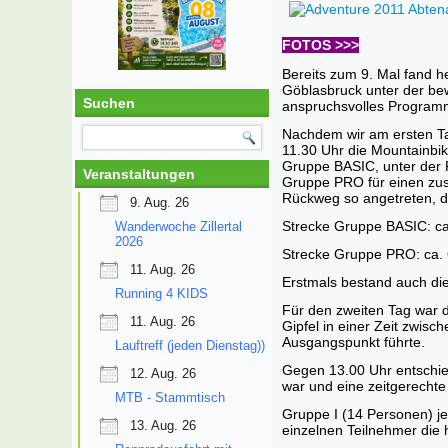
FOTOS >>>
Bereits zum 9. Mal fand 
Göblasbruck unter der bew
Suchen
anspruchsvolles Programm
Nachdem wir am ersten Tag
11.30 Uhr die Mountainbi
Gruppe BASIC, unter der F
Veranstaltungen
Gruppe PRO für einen zusä
Rückweg so angetreten, d
9. Aug. 26
Strecke Gruppe BASIC: c
Wanderwoche Zillertal
2026
Strecke Gruppe PRO: ca.
11. Aug. 26
Erstmals bestand auch di
Running 4 KIDS
Für den zweiten Tag war 
11. Aug. 26
Gipfel in einer Zeit zwis
Ausgangspunkt führte.
Lauftreff (jeden Dienstag))
Gegen 13.00 Uhr entschie
12. Aug. 26
war und eine zeitgerechte
MTB - Stammtisch
Gruppe I (14 Personen) je
13. Aug. 26
einzelnen Teilnehmer die