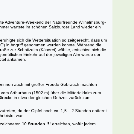
igte Adventure-Weekend der Naturfreunde Wilhelmsburg-
nehmer wartete im schönen Salzburger Land wieder ein
uhigte sich die Wettersituation so zeitgerecht, dass um
RO) in Angriff genommen werden konnte. Während die
aße zur Schnitzalm (Käserei) wählte, entschied sich die
gemütlichen Einkehr auf der jeweiligen Alm wurde der
otel ankamen.
hmerinnen auch mit großer Freude Gebrauch machten
 vom Arthurhaus (1502 m) über die Mitterfeldalm zum
Strecke in etwa der gleichen Gehzeit zurück zum
reten, da der Gipfel noch ca. 1,5 – 2 Stunden entfernt
rleistet war.
gezeichneten
10 Stunden !!!
erreichen, wofür jedem