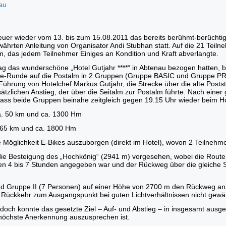
heuer wieder vom 13. bis zum 15.08.2011 das bereits berühmt-berücht
ährten Anleitung von Organisator Andi Stubhan statt. Auf die 21 Teil
, das jedem Teilnehmer Einiges an Kondition und Kraft abverlangte.
 das wunderschöne „Hotel Gutjahr ****“ in Abtenau bezogen hatten, ber
ke-Runde auf die Postalm in 2 Gruppen (Gruppe BASIC und Gruppe P
ührung von Hotelchef Markus Gutjahr, die Strecke über die alte Poststr
tzlichen Anstieg, der über die Seitalm zur Postalm führte. Nach einer 
ass beide Gruppen beinahe zeitgleich gegen 19.15 Uhr wieder beim H
a. 50 km und ca. 1300 Hm
 65 km und ca. 1800 Hm
e Möglichkeit E-Bikes auszuborgen (direkt im Hotel), wovon 2 Teilne
die Besteigung des „Hochkönig“ (2941 m) vorgesehen, wobei die Route
chen 4 bis 7 Stunden angegeben war und der Rückweg über die gleiche 
d Gruppe II (7 Personen) auf einer Höhe von 2700 m den Rückweg anzut
 Rückkehr zum Ausgangspunkt bei guten Lichtverhältnissen nicht gewäh
doch konnte das gesetzte Ziel – Auf- und Abstieg – in insgesamt aus
 höchste Anerkennung auszusprechen ist.