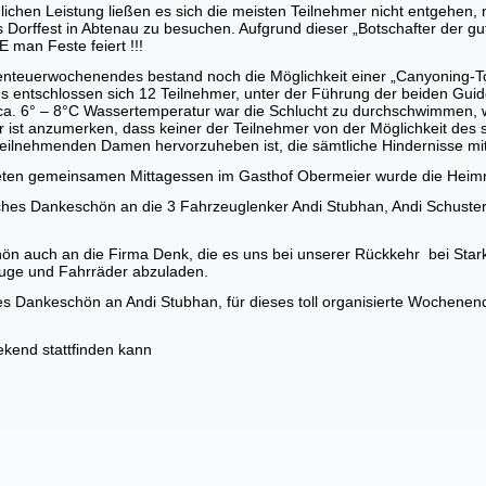
lichen Leistung ließen es sich die meisten Teilnehmer nicht entgehen
 Dorffest in Abtenau zu besuchen. Aufgrund dieser „Botschafter der 
 man Feste feiert !!!
nteuerwochenendes bestand noch die Möglichkeit einer „Canyoning-T
s entschlossen sich 12 Teilnehmer, unter der Führung der beiden Guid
ca. 6° – 8°C Wassertemperatur war die Schlucht zu durchschwimmen, w
r ist anzumerken, dass keiner der Teilnehmer von der Möglichkeit des
teilnehmenden Damen hervorzuheben ist, die sämtliche Hindernisse mi
ten gemeinsamen Mittagessen im Gasthof Obermeier wurde die Heimr
liches Dankeschön an die 3 Fahrzeuglenker Andi Stubhan, Andi Schuste
ön auch an die Firma Denk, die es uns bei unserer Rückkehr bei Star
uge und Fahrräder abzuladen.
iges Dankeschön an Andi Stubhan, für dieses toll organisierte Wochenen
kend stattfinden kann