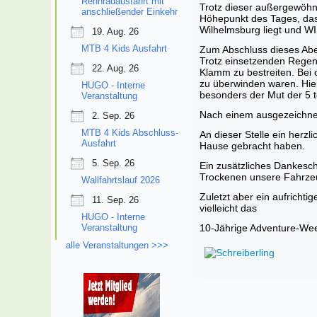
Rennradausfahrt mit
Trotz dieser außergewöhn
anschließender Einkehr
Höhepunkt des Tages, das
Wilhelmsburg liegt und WIE
19. Aug. 26
MTB 4 Kids Ausfahrt
Zum Abschluss dieses Abe
Trotz einsetzenden Regen
22. Aug. 26
Klamm zu bestreiten. Bei 
zu überwinden waren. Hie
HUGO - Interne
besonders der Mut der 5 
Veranstaltung
Nach einem ausgezeichne
2. Sep. 26
MTB 4 Kids Abschluss-
An dieser Stelle ein herz
Ausfahrt
Hause gebracht haben.
5. Sep. 26
Ein zusätzliches Dankesch
Trockenen unsere Fahrze
Wallfahrtslauf 2026
Zuletzt aber ein aufricht
11. Sep. 26
vielleicht das
HUGO - Interne
Veranstaltung
10-Jährige Adventure-Wee
alle Veranstaltungen >>>