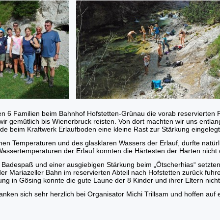
 6 Familien beim Bahnhof Hofstetten-Grünau die vorab reservierten Plätz
 wir gemütlich bis Wienerbruck reisten. Von dort machten wir uns entl
rde beim Kraftwerk Erlaufboden eine kleine Rast zur Stärkung eingelegt
en Temperaturen und des glasklaren Wassers der Erlauf, durfte natür
Wassertemperaturen der Erlauf konnten die Härtesten der Harten nicht d
adespaß und einer ausgiebigen Stärkung beim „Ötscherhias“ setzten 
er Mariazeller Bahn im reservierten Abteil nach Hofstetten zurück fu
ng in Gösing konnte die gute Laune der 8 Kinder und ihrer Eltern nich
nken sich sehr herzlich bei Organisator Michi Trillsam und hoffen auf 