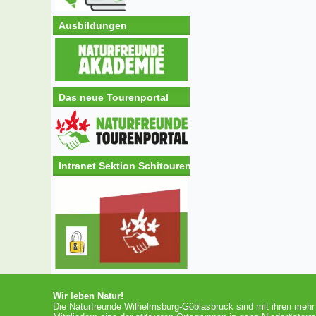
Ausbildungen
Das neue Tourenportal
Intranet Sektion Schitouren
Wir leben Natur!
Die Naturfreunde Wilhelmsburg-Göblasbruck sind mit ihren mehr