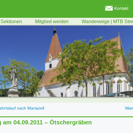
Sektionen
Mitglied werden
Wanderwege | MTB Str
fahrtslauf nach Mariazell
Wan
 am 04.09.2011 – Ötschergräben