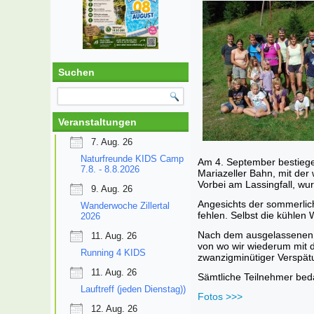
Suchen
Veranstaltungen
7. Aug. 26
Naturfreunde KIDS Camp
Am 4. September bestiegen
7.8. - 8.8.2026
Mariazeller Bahn, mit der
Vorbei am Lassingfall, wu
9. Aug. 26
Angesichts der sommerlich
Wanderwoche Zillertal
fehlen. Selbst die kühlen 
2026
Nach dem ausgelassenen B
11. Aug. 26
von wo wir wiederum mit d
Running 4 KIDS
zwanzigminütiger Verspätu
11. Aug. 26
Sämtliche Teilnehmer beda
Lauftreff (jeden Dienstag))
Fotos >>>
12. Aug. 26