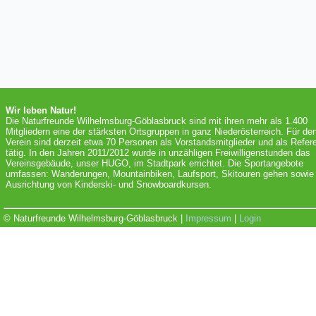
Wir leben Natur!
Die Naturfreunde Wilhelmsburg-Göblasbruck sind mit ihren mehr als 1.400
Mitgliedern eine der stärksten Ortsgruppen in ganz Niederösterreich. Für de
Verein sind derzeit etwa 70 Personen als Vorstandsmitglieder und als Refer
tätig. In den Jahren 2011/2012 wurde in unzähligen Freiwilligenstunden das
Vereinsgebäude, unser HUGO, im Stadtpark errichtet. Die Sportangebote
umfassen: Wanderungen, Mountainbiken, Laufsport, Skitouren gehen sowie 
Ausrichtung von Kinderski- und Snowboardkursen.
© Naturfreunde Wilhelmsburg-Göblasbruck |
Impressum
|
Login