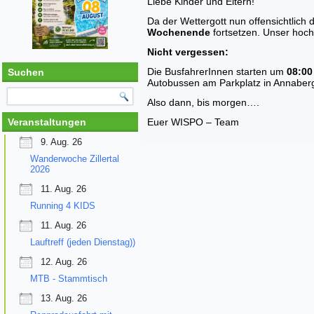
Liebe Kinder und Eltern!
Da der Wettergott nun offensichtlic
Wochenende
fortsetzen. Unser hoch
Nicht vergessen:
Die BusfahrerInnen starten um
08:00
Suchen
Autobussen am Parkplatz in Annaberg
Also dann, bis morgen….
Veranstaltungen
Euer WISPO – Team
9. Aug. 26
Wanderwoche Zillertal
2026
11. Aug. 26
Running 4 KIDS
11. Aug. 26
Lauftreff (jeden Dienstag))
12. Aug. 26
MTB - Stammtisch
13. Aug. 26