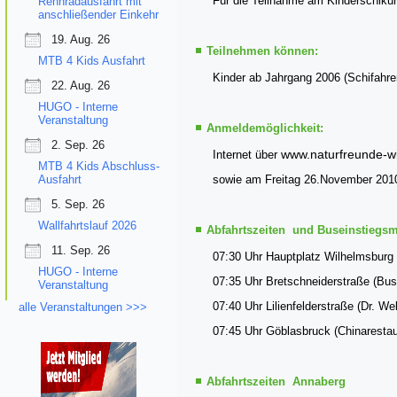
Für die Teilnahme am Kinderschikur
Rennradausfahrt mit
anschließender Einkehr
19. Aug. 26
Teilnehmen können:
MTB 4 Kids Ausfahrt
Kinder ab Jahrgang 2006 (Schifahre
22. Aug. 26
HUGO - Interne
Veranstaltung
Anmeldemöglichkeit:
2. Sep. 26
www.naturfreunde-wi
Internet über
MTB 4 Kids Abschluss-
Ausfahrt
sowie am Freitag 26.November 201
5. Sep. 26
Wallfahrtslauf 2026
Abfahrtszeiten und Buseinstiegsm
11. Sep. 26
07:30 Uhr Hauptplatz Wilhelmsburg
HUGO - Interne
07:35 Uhr Bretschneiderstraße (Bush
Veranstaltung
07:40 Uhr Lilienfelderstraße (Dr. We
alle Veranstaltungen >>>
07:45 Uhr Göblasbruck (Chinarestau
Abfahrtszeiten Annaberg