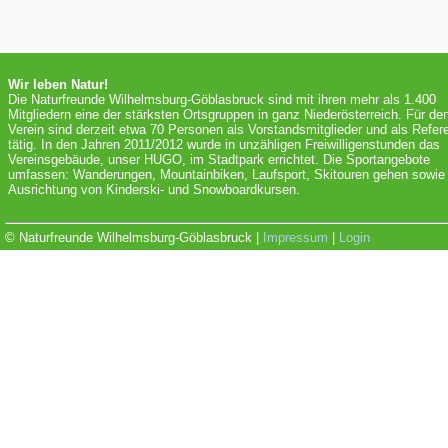
Wir leben Natur!
Die Naturfreunde Wilhelmsburg-Göblasbruck sind mit ihren mehr als 1.400
Mitgliedern eine der stärksten Ortsgruppen in ganz Niederösterreich. Für de
Verein sind derzeit etwa 70 Personen als Vorstandsmitglieder und als Refer
tätig. In den Jahren 2011/2012 wurde in unzähligen Freiwilligenstunden das
Vereinsgebäude, unser HUGO, im Stadtpark errichtet. Die Sportangebote
umfassen: Wanderungen, Mountainbiken, Laufsport, Skitouren gehen sowie 
Ausrichtung von Kinderski- und Snowboardkursen.
© Naturfreunde Wilhelmsburg-Göblasbruck |
Impressum
|
Login