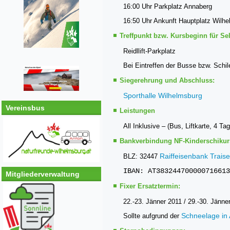
16:00 Uhr Parkplatz Annaberg
16:50 Uhr Ankunft Hauptplatz Wilh
Treffpunkt bzw. Kursbeginn für Sel
Reidllift-Parkplatz
Bei Eintreffen der Busse bzw. Schi
Siegerehrung und Abschluss:
Sporthalle Wilhelmsburg
Vereinsbus
Leistungen
All Inklusive – (Bus, Liftkarte, 4 
Bankverbindung NF-Kinderschikur
Raiffeisenbank Trais
BLZ: 32447
IBAN: AT38324470000071661
Mitgliederverwaltung
Fixer Ersatztermin:
22.-23. Jänner 2011 / 29.-30. Jänne
Schneelage in
Sollte aufgrund der