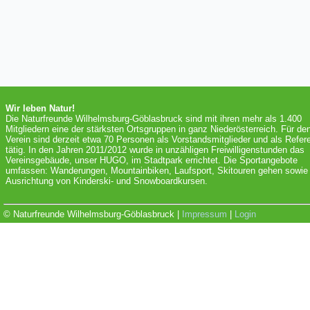
Wir leben Natur!
Die Naturfreunde Wilhelmsburg-Göblasbruck sind mit ihren mehr als 1.400
Mitgliedern eine der stärksten Ortsgruppen in ganz Niederösterreich. Für de
Verein sind derzeit etwa 70 Personen als Vorstandsmitglieder und als Refer
tätig. In den Jahren 2011/2012 wurde in unzähligen Freiwilligenstunden das
Vereinsgebäude, unser HUGO, im Stadtpark errichtet. Die Sportangebote
umfassen: Wanderungen, Mountainbiken, Laufsport, Skitouren gehen sowie 
Ausrichtung von Kinderski- und Snowboardkursen.
© Naturfreunde Wilhelmsburg-Göblasbruck |
Impressum
|
Login