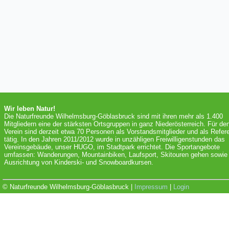
Wir leben Natur!
Die Naturfreunde Wilhelmsburg-Göblasbruck sind mit ihren mehr als 1.400
Mitgliedern eine der stärksten Ortsgruppen in ganz Niederösterreich. Für de
Verein sind derzeit etwa 70 Personen als Vorstandsmitglieder und als Refer
tätig. In den Jahren 2011/2012 wurde in unzähligen Freiwilligenstunden das
Vereinsgebäude, unser HUGO, im Stadtpark errichtet. Die Sportangebote
umfassen: Wanderungen, Mountainbiken, Laufsport, Skitouren gehen sowie 
Ausrichtung von Kinderski- und Snowboardkursen.
© Naturfreunde Wilhelmsburg-Göblasbruck |
Impressum
|
Login