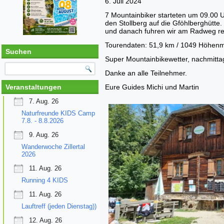
6. Juli 2024
7 Mountainbiker starteten um 09.00 
den Stollberg auf die Gföhlberghütte
und danach fuhren wir am Radweg re
Tourendaten: 51,9 km / 1049 Höhenm
Suchen
Super Mountainbikewetter, nachmitt
Danke an alle Teilnehmer.
Veranstaltungen
Eure Guides Michi und Martin
7. Aug. 26
Naturfreunde KIDS Camp
7.8. - 8.8.2026
9. Aug. 26
Wanderwoche Zillertal
2026
11. Aug. 26
Running 4 KIDS
11. Aug. 26
Lauftreff (jeden Dienstag))
12. Aug. 26