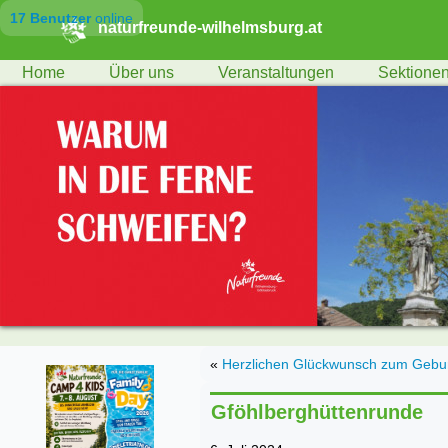
17 Benutzer
online
naturfreunde-wilhelmsburg.at
Home
Über uns
Veranstaltungen
Sektione
«
Herzlichen Glückwunsch zum Geburt
Gföhlberghüttenrunde