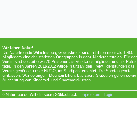
Wir leben Natur!
Die Naturfreunde Wilhelmsburg-Göblasbruck sind mit ihren mehr als 1.400
Mitgliedern eine der stärksten Ortsgruppen in ganz Niederösterreich. Für de
Verein sind derzeit etwa 70 Personen als Vorstandsmitglieder und als Refer
tätig. In den Jahren 2011/2012 wurde in unzähligen Freiwilligenstunden das
Vereinsgebäude, unser HUGO, im Stadtpark errichtet. Die Sportangebote
umfassen: Wanderungen, Mountainbiken, Laufsport, Skitouren gehen sowie 
Ausrichtung von Kinderski- und Snowboardkursen.
© Naturfreunde Wilhelmsburg-Göblasbruck |
Impressum
|
Login