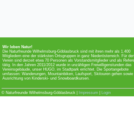
Wir leben Natur!
Die Naturfreunde Wilhelmsburg-Göblasbruck sind mit ihren mehr als 1.400
Mitgliedern eine der stärksten Ortsgruppen in ganz Niederösterreich. Für de
Verein sind derzeit etwa 70 Personen als Vorstandsmitglieder und als Refer
tätig. In den Jahren 2011/2012 wurde in unzähligen Freiwilligenstunden das
Vereinsgebäude, unser HUGO, im Stadtpark errichtet. Die Sportangebote
umfassen: Wanderungen, Mountainbiken, Laufsport, Skitouren gehen sowie 
Ausrichtung von Kinderski- und Snowboardkursen.
© Naturfreunde Wilhelmsburg-Göblasbruck |
Impressum
|
Login