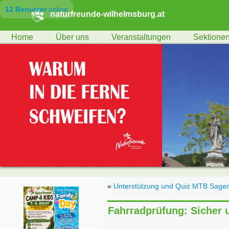
12 Benutzer
online
naturfreunde-wilhelmsburg.at
Home
Über uns
Veranstaltungen
Sektione
«
Unterstützung und Quiz MTB Sagens
Fahrradprüfung: Sicher 