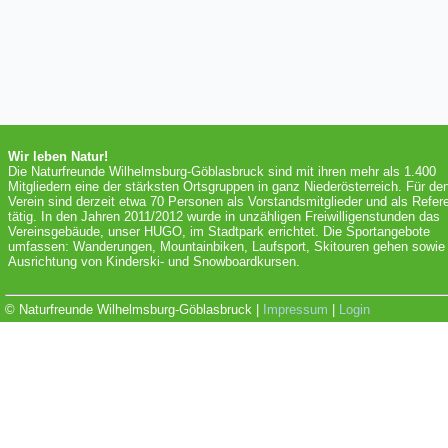
Wir leben Natur!
Die Naturfreunde Wilhelmsburg-Göblasbruck sind mit ihren mehr als 1.400
Mitgliedern eine der stärksten Ortsgruppen in ganz Niederösterreich. Für de
Verein sind derzeit etwa 70 Personen als Vorstandsmitglieder und als Refer
tätig. In den Jahren 2011/2012 wurde in unzähligen Freiwilligenstunden das
Vereinsgebäude, unser HUGO, im Stadtpark errichtet. Die Sportangebote
umfassen: Wanderungen, Mountainbiken, Laufsport, Skitouren gehen sowie 
Ausrichtung von Kinderski- und Snowboardkursen.
© Naturfreunde Wilhelmsburg-Göblasbruck |
Impressum
|
Login