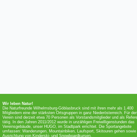
Wir leben Natur!
Die Naturfreunde Wilhelmsburg-Göblasbruck sind mit ihren mehr als 1.400
Mitgliedern eine der stärksten Ortsgruppen in ganz Niederösterreich. Für de
Verein sind derzeit etwa 70 Personen als Vorstandsmitglieder und als Refer
tätig. In den Jahren 2011/2012 wurde in unzähligen Freiwilligenstunden das
Vereinsgebäude, unser HUGO, im Stadtpark errichtet. Die Sportangebote
umfassen: Wanderungen, Mountainbiken, Laufsport, Skitouren gehen sowie 
Ausrichtung von Kinderski- und Snowboardkursen.