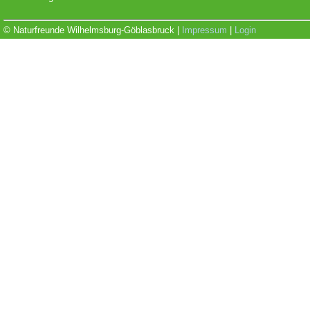
© Naturfreunde Wilhelmsburg-Göblasbruck |
Impressum
|
Login