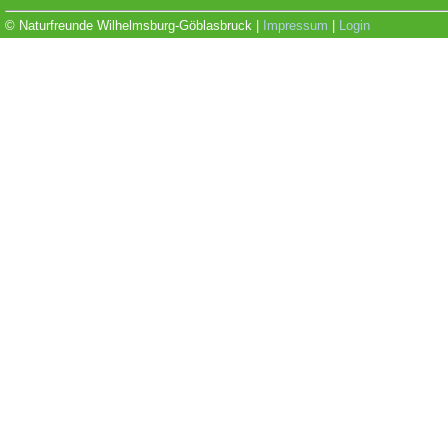
© Naturfreunde Wilhelmsburg-Göblasbruck |
Impressum
|
Login