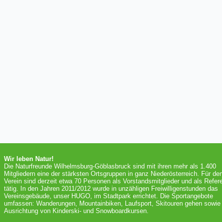
Wir leben Natur!
Die Naturfreunde Wilhelmsburg-Göblasbruck sind mit ihren mehr als 1.400
Mitgliedern eine der stärksten Ortsgruppen in ganz Niederösterreich. Für de
Verein sind derzeit etwa 70 Personen als Vorstandsmitglieder und als Refer
tätig. In den Jahren 2011/2012 wurde in unzähligen Freiwilligenstunden das
Vereinsgebäude, unser HUGO, im Stadtpark errichtet. Die Sportangebote
umfassen: Wanderungen, Mountainbiken, Laufsport, Skitouren gehen sowie 
Ausrichtung von Kinderski- und Snowboardkursen.