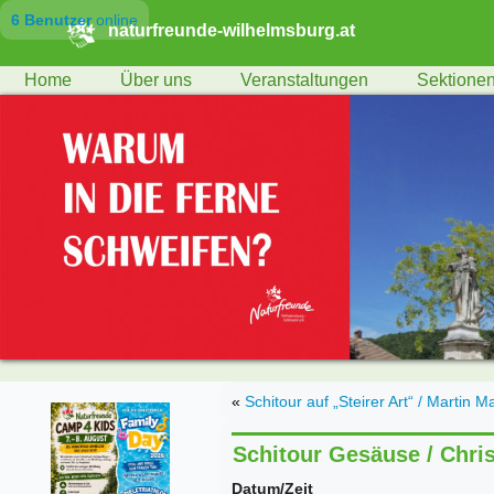
6 Benutzer
online
naturfreunde-wilhelmsburg.at
Home
Über uns
Veranstaltungen
Sektione
«
Schitour auf „Steirer Art“ / Martin M
Schitour Gesäuse / Chris
Datum/Zeit