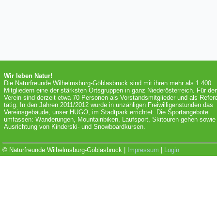
Wir leben Natur!
Die Naturfreunde Wilhelmsburg-Göblasbruck sind mit ihren mehr als 1.400
Mitgliedern eine der stärksten Ortsgruppen in ganz Niederösterreich. Für de
Verein sind derzeit etwa 70 Personen als Vorstandsmitglieder und als Refer
tätig. In den Jahren 2011/2012 wurde in unzähligen Freiwilligenstunden das
Vereinsgebäude, unser HUGO, im Stadtpark errichtet. Die Sportangebote
umfassen: Wanderungen, Mountainbiken, Laufsport, Skitouren gehen sowie 
Ausrichtung von Kinderski- und Snowboardkursen.
© Naturfreunde Wilhelmsburg-Göblasbruck |
Impressum
|
Login