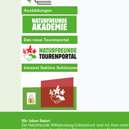
Ausbildungen
Das neue Tourenportal
Intranet Sektion Schitouren
Wir leben Natur!
Die Naturfreunde Wilhelmsburg-Göblasbruck sind mit ihren mehr