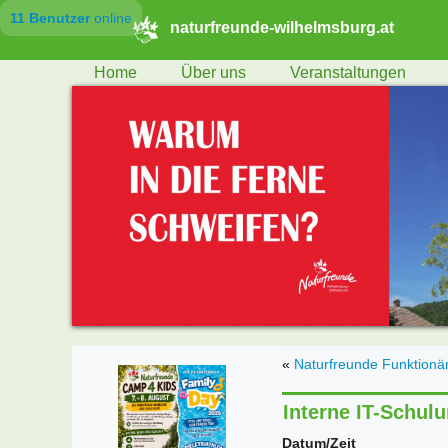
11 Benutzer
online
naturfreunde-wilhelmsburg.at
Home
Über uns
Veranstaltungen
«
Naturfreunde Funktion
Interne IT-Schul
Datum/Zeit