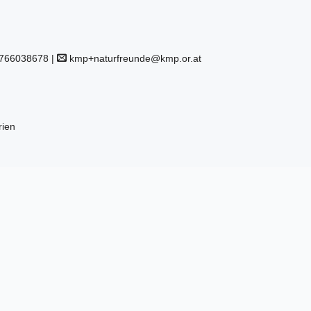
766038678 |
kmp+naturfreunde@kmp.or.at
rien